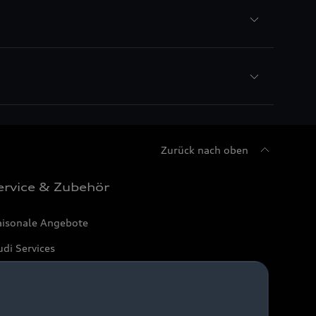
Zurück nach oben
ervice & Zubehör
aisonale Angebote
di Services
arantie
di digital services