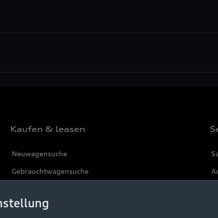
Kaufen & leasen
S
Neuwagensuche
S
Gebrauchtwagensuche
Au
Gebrauchtwagen
G
nstellung
Finanzierung
Au