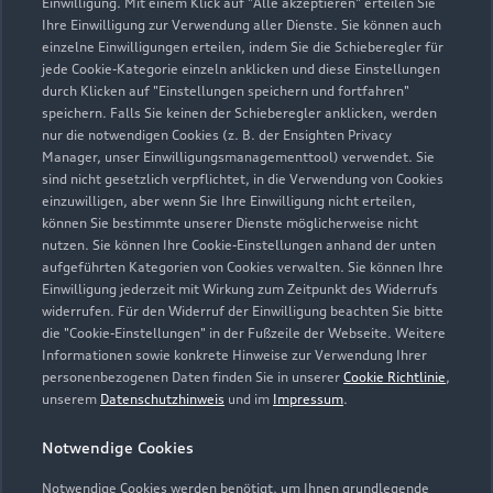
Einwilligung. Mit einem Klick auf "Alle akzeptieren" erteilen Sie
Ihre Einwilligung zur Verwendung aller Dienste. Sie können auch
Verkauf
einzelne Einwilligungen erteilen, indem Sie die Schieberegler für
Geöffnet bis
18:00
jede Cookie-Kategorie einzeln anklicken und diese Einstellungen
durch Klicken auf "Einstellungen speichern und fortfahren"
speichern. Falls Sie keinen der Schieberegler anklicken, werden
Service
nur die notwendigen Cookies (z. B. der Ensighten Privacy
Geöffnet bis
18:00
Manager, unser Einwilligungsmanagementtool) verwendet. Sie
sind nicht gesetzlich verpflichtet, in die Verwendung von Cookies
einzuwilligen, aber wenn Sie Ihre Einwilligung nicht erteilen,
können Sie bestimmte unserer Dienste möglicherweise nicht
nutzen. Sie können Ihre Cookie-Einstellungen anhand der unten
Zurück nach oben
aufgeführten Kategorien von Cookies verwalten. Sie können Ihre
Einwilligung jederzeit mit Wirkung zum Zeitpunkt des Widerrufs
Modelle
widerrufen. Für den Widerruf der Einwilligung beachten Sie bitte
die "Cookie-Einstellungen" in der Fußzeile der Webseite. Weitere
Informationen sowie konkrete Hinweise zur Verwendung Ihrer
Kaufen & leasen
personenbezogenen Daten finden Sie in unserer
Cookie Richtlinie
,
Alle Modelle
unserem
Datenschutzhinweis
und im
Impressum
.
Modelle vergleichen
Service & Zubehör
Neuwagensuche
Notwendige Cookies
Elektromodelle
Notwendige Cookies werden benötigt, um Ihnen grundlegende
Gebrauchtwagensuche