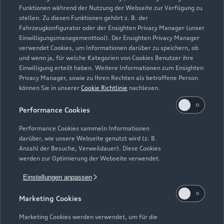
Support
Saisonale Angebote
Funktionen während der Nutzung der Webseite zur Verfügung zu
Plug-in-Hybride
stellen. Zu diesen Funktionen gehört z. B. der
Gebrauchtwagen
Audi Services
Fahrzeugkonfigurator oder der Ensighten Privacy Manager (unser
Über Audi
Kundenservice
Einwilligungsmanagementtool). Der Ensighten Privacy Manager
Finanzierung
Garantie
verwendet Cookies, um Informationen darüber zu speichern, ob
Händlersuche
und wenn ja, für welche Kategorien von Cookies Benutzer ihre
Aktionen & Angebote
Unternehmen
Audi digital services
Einwilligung erteilt haben. Weitere Informationen zum Ensighten
Audi Code
Privacy Manager, sowie zu Ihren Rechten als betroffene Person
Geschäftskunden
Karriere
myAudi
können Sie in unserer
Cookie Richtlinie
nachlesen.
Häufige Fragen (FAQ)
Investor Relations
Performance Cookies
© 2026 AUDI AG. Alle Rechte vorbehalten
Audi Online Beratung
Presse & Media Center
Performance Cookies sammeln Informationen
Impressum
Rechtliches
Hinweisgebersystem
Online-Terminvereinbarung
darüber, wie unsere Webseite genutzt wird (z. B.
Datenschutz
Datenschutzinformation
Cookie-Einstellungen
Anzahl der Besuche, Verweildauer). Diese Cookies
Servicekontakt
werden zur Optimierung der Webseite verwendet.
Cookie-Richtlinie
Barrierefreiheit
Audi erleben
Digital Services Act
EU Data Act
Bordbuch & Bedienungsanleitungen
Einstellungen anpassen
Newsletter
Verträge kündigen
Marketing Cookies
1
Versicherungsleistungen werden durch den Audi
Marketing Cookies werden verwendet, um für die